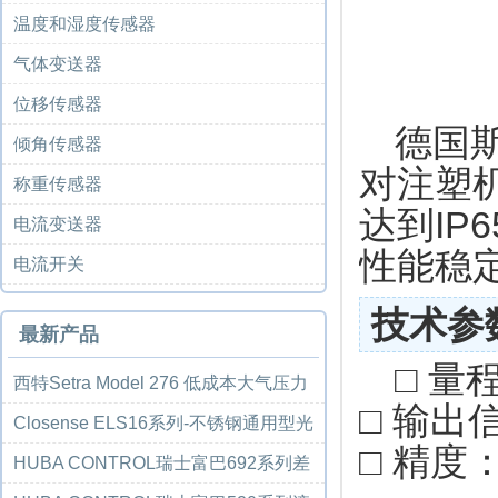
温度和湿度传感器
气体变送器
位移传感器
德国斯
倾角传感器
对注塑
称重传感器
达到IP
电流变送器
性能稳
电流开关
技术参
最新产品
□ 量程
西特Setra Model 276 低成本大气压力
□ 输出信
传感器...
Closense ELS16系列-不锈钢通用型光
□ 精度： ≤
电液位开...
HUBA CONTROL瑞士富巴692系列差