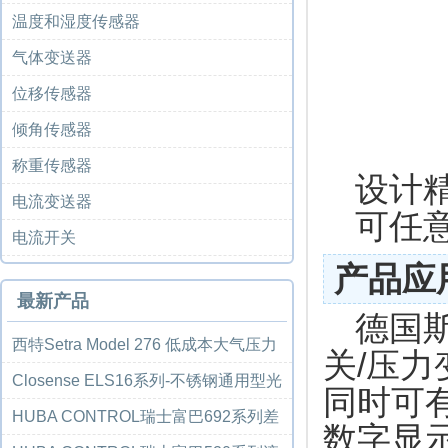
温度和湿度传感器
气体变送器
位移传感器
倾角传感器
称重传感器
设计
电流变送器
可任
电流开关
产品应
最新产品
德国斯
西特Setra Model 276 低成本大气压力
关
/
压力
传感器...
Closense ELS16系列-不锈钢通用型光
同时可有
电液位开...
HUBA CONTROL瑞士富巴692系列差
数字显